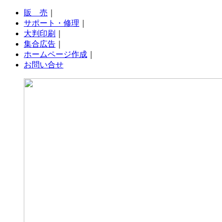
販 売
｜
サポート・修理
｜
大判印刷
｜
集合広告
｜
ホームページ作成
｜
お問い合せ