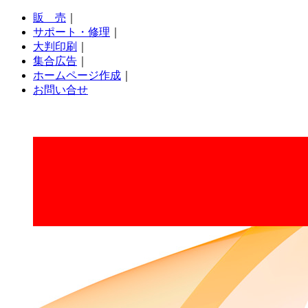
販 売
｜
サポート・修理
｜
大判印刷
｜
集合広告
｜
ホームページ作成
｜
お問い合せ